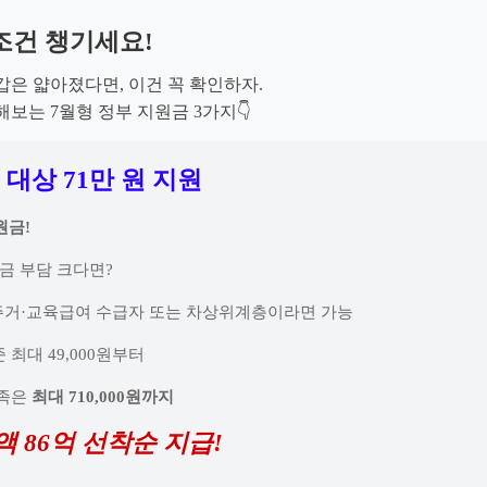
무조건 챙기세요!
갑은 얇아졌다면, 이건 꼭 확인하자.
보는 7월형 정부 지원금 3가지👇
 대상 71만 원 지원
원금!
요금 부담 크다면?
·주거·교육급여 수급자 또는 차상위계층이라면 가능
준 최대 49,000원부터
가족은
최대 710,000원까지
액 86억 선착순 지급!