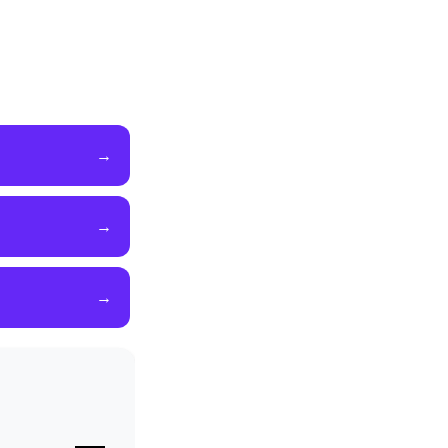
→
→
→