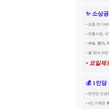
✨ 소상공
• 요즘 전기세
• 전통시장, 
•
수도, 전기,
• 월 최대 20
• 요일제
💰 1인당
• 전국민 민
• 4인 가족은